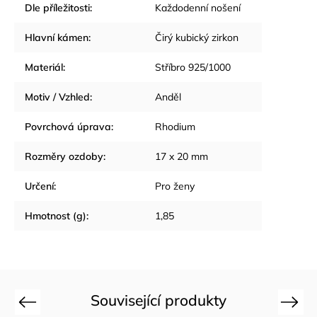
Dle příležitosti
:
Každodenní nošení
Hlavní kámen
:
Čirý kubický zirkon
Materiál
:
Stříbro 925/1000
Motiv / Vzhled
:
Anděl
Povrchová úprava
:
Rhodium
Rozměry ozdoby
:
17 x 20 mm
Určení
:
Pro ženy
Hmotnost (g)
:
1,85
Související produkty
Previous
Next