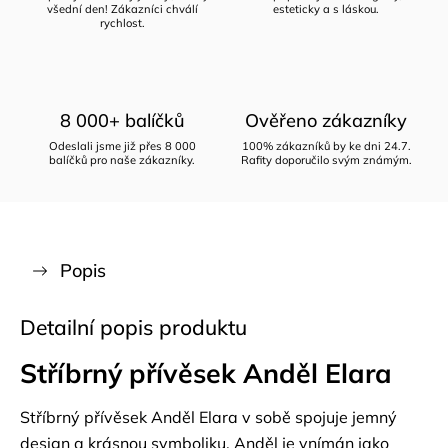
všední den! Zákazníci chválí
esteticky a s láskou.
rychlost.
8 000+ balíčků
Ověřeno zákazníky
Odeslali jsme již přes 8 000
100% zákazníků by ke dni 24.7.
balíčků pro naše zákazníky.
Rafity doporučilo svým známým.
Popis
Detailní popis produktu
Stříbrný přívěsek Anděl Elara
Stříbrný přívěsek Anděl Elara v sobě spojuje jemný
design a krásnou symboliku. Anděl je vnímán jako