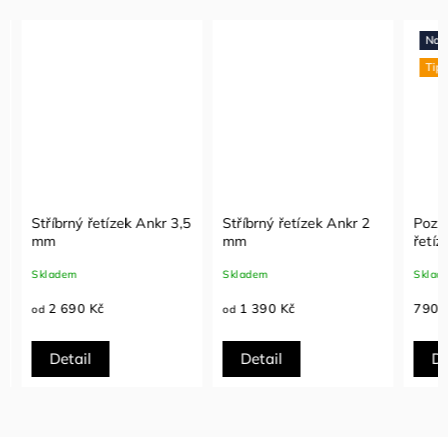
Novi
Tip
Stříbrný řetízek Ankr 3,5
Stříbrný řetízek Ankr 2
Pozlac
mm
mm
řetíze
Skladem
Skladem
Sklade
2 690 Kč
1 390 Kč
790 K
od
od
Detail
Detail
Det