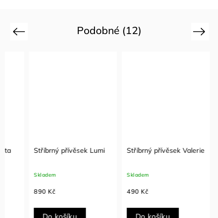
Podobné (12)
Previous
Next
Stříbrný přívěsek Lumi
Stříbrný přívěsek Valerie
Stříbr
zirko
Skladem
Skladem
Sklade
890 Kč
490 Kč
390 K
Do košíku
Do košíku
Do