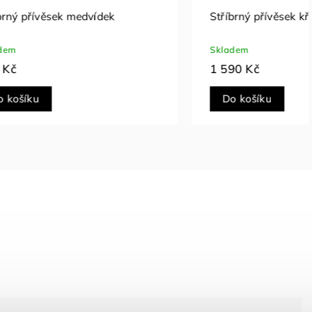
vídek
Stříbrný přívěsek křížek se zirkony
Skladem
1 590 Kč
Do košíku