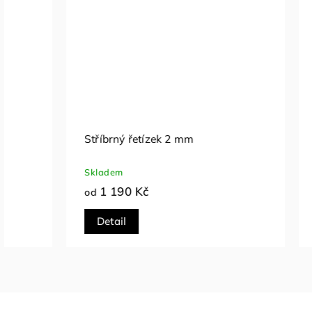
Stříbrný řetízek 2 mm
Stříbrný 
Skladem
Skladem
1 190 Kč
790 K
od
od
Detail
Detail