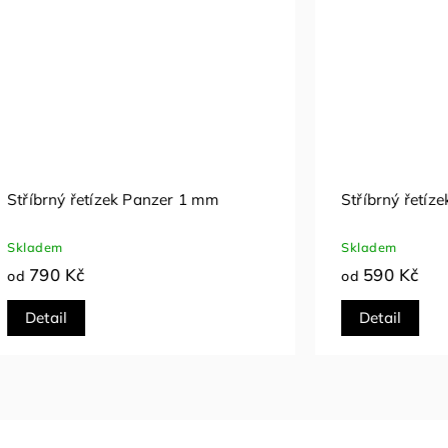
řetízek Panzer 1 mm
Stříbr
Skladem
č
590 Kč
od
Detail