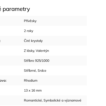
é parametry
Přívěsky
2 roky
:
Čiré krystaly
Z lásky
,
Valentýn
Stříbro 925/1000
Stříbrné
,
Srdce
rava
:
Rhodium
13 x 16 mm
Romantické
,
Symbolické a významové