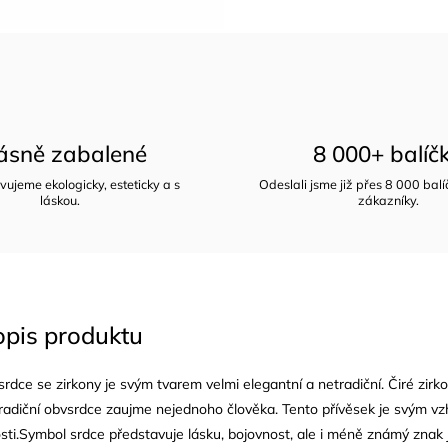
ásně zabalené
8 000+ balíč
vujeme ekologicky, esteticky a s
Odeslali jsme již přes 8 000 bal
láskou.
zákazníky.
opis produktu
 srdce se zirkony je svým tvarem velmi elegantní a netradiční. Čiré zir
tradiční obvsrdce zaujme nejednoho člověka. Tento přívěsek je svým vzh
osti.Symbol srdce představuje lásku, bojovnost, ale i méně známý znak 