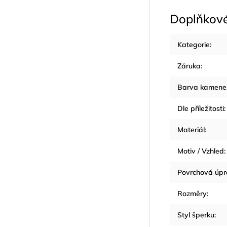
Doplňkov
Kategorie
:
Záruka
:
Barva kamene
Dle příležitosti
:
Materiál
:
Motiv / Vzhled
:
Povrchová úp
Rozměry
:
Styl šperku
: