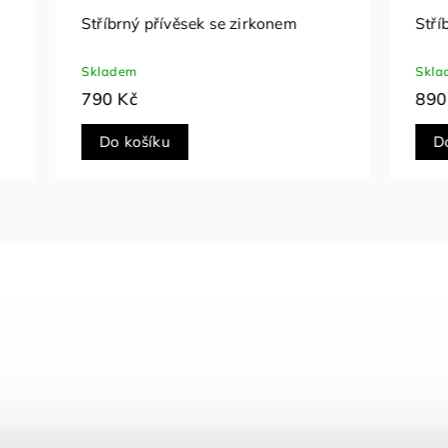
přívěsek se zirkonem
Stříbrný přívěsek med
Skladem
890 Kč
íku
Do košíku