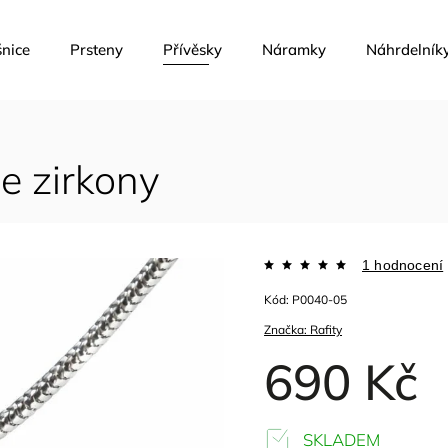
nice
Prsteny
Přívěsky
Náramky
Náhrdelník
se zirkony
1 hodnocení
Kód:
P0040-05
Značka:
Rafity
690 Kč
SKLADEM