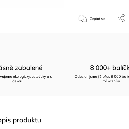
Zeptat se
ásně zabalené
8 000+ balíč
vujeme ekologicky, esteticky a s
Odeslali jsme již přes 8 000 bal
láskou.
zákazníky.
opis produktu