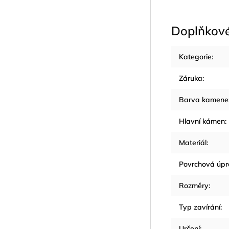
Doplňkov
Kategorie
:
Záruka
:
Barva kamene
Hlavní kámen
:
Materiál
:
Povrchová úp
Rozměry
:
Typ zavírání
:
Určení
: