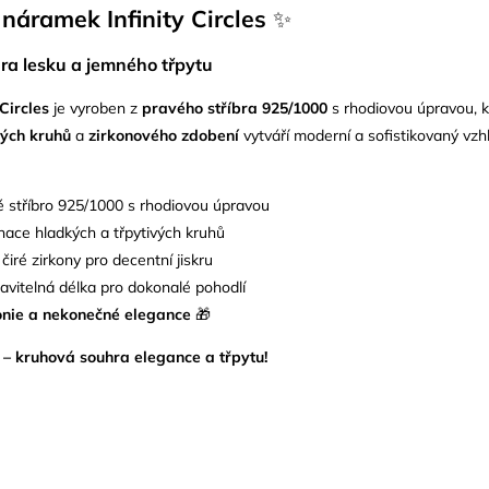
 náramek Infinity Circles
✨
ra lesku a jemného třpytu
 Circles
je vyroben z
pravého
stříbra 925/1000
s rhodiovou úpravou, kte
ých kruhů
a
zirkonového zdobení
vytváří moderní a sofistikovaný vzh
 stříbro 925/1000 s rhodiovou úpravou
ace hladkých a třpytivých kruhů
iré zirkony pro decentní jiskru
vitelná délka pro dokonalé pohodlí
nie a nekonečné elegance
🎁
es – kruhová souhra elegance a třpytu!