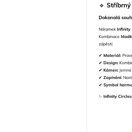
🔹
Stříbrný
Dokonalá souh
Náramek
Infinity
Kombinace
hladk
zápěstí.
✔
Materiál:
Pravé
✔
Design:
Kombin
✔
Kámen:
Jemné č
✔
Zapínání:
Nasta
✔
Symbol harmo
✨
Infinity Circl