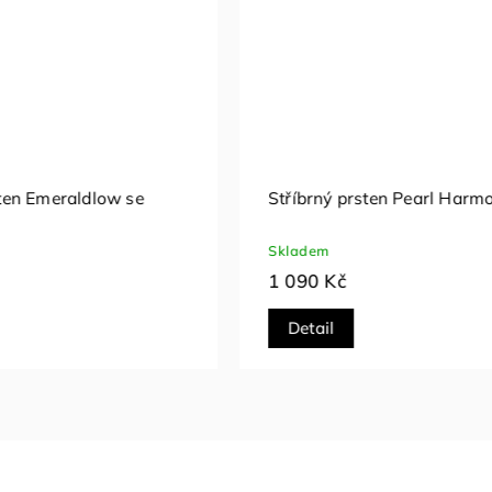
rsten Aristo
Stříbrný prsten Infinityra
zirkony
Skladem
1 390 Kč
Detail