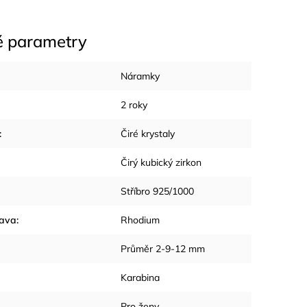
é parametry
Náramky
2 roky
:
Čiré krystaly
Čirý kubický zirkon
Stříbro 925/1000
rava
:
Rhodium
Průměr 2-9-12 mm
Karabina
Pro ženy