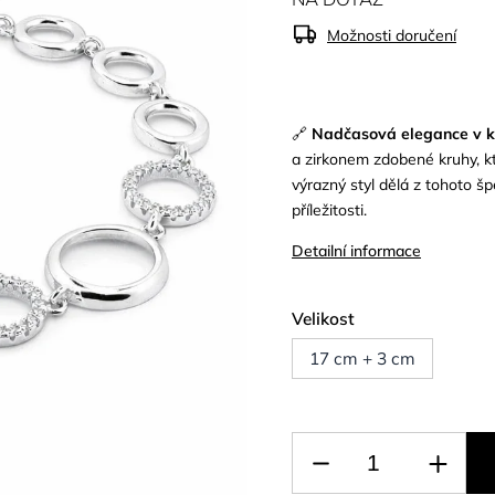
Možnosti doručení
🔗
Nadčasová elegance v 
a zirkonem zdobené kruhy, kt
výrazný styl dělá z tohoto š
příležitosti.
Detailní informace
Velikost
17 cm + 3 cm