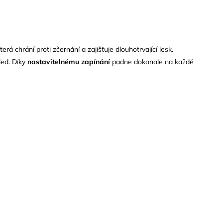
rá chrání proti zčernání a zajišťuje dlouhotrvající lesk.
led. Díky
nastavitelnému zapínání
padne dokonale na každé