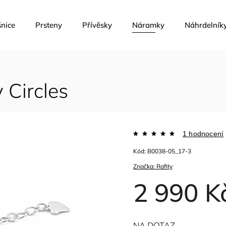
nice
Prsteny
Přívěsky
Náramky
Náhrdelník
 Circles
1 hodnocení
Kód:
B0038-05_17-3
Značka:
Rafity
2 990 K
NA DOTAZ