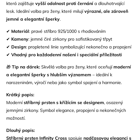
která zajišťuje
vyšší odolnost proti černání
a dlouhotrvající
lesk. Ideální volba pro ženy, které milují
výrazné, ale zároveň
jemné a elegantní šperky
.
✔
Materiál
: pravé stříbro 925/1000 s rhodiováním
✔
Kameny
: jemné čiré zirkony pro sofistikovaný třpyt
✔
Design
: propletené linie symbolizující nekonečno a propojení
✔
Vhodný pro každodenní nošení i speciální příležitosti
🎁
Tip na dárek:
Skvělá volba pro ženy, které oceňují
moderní
a elegantní šperky s hlubším významem
– ideální k
narozeninám, výročí nebo jako symbol spojení a harmonie.
Krátký popis:
Moderní
stříbrný prsten s křížícím se designem
, osazený
jemnými zirkony. Symbol elegance, propojení a nekonečných
možností.
Dlouhý popis:
Stříbrný prsten Infinity Cross
spojuje
nadčasovou eleganci s